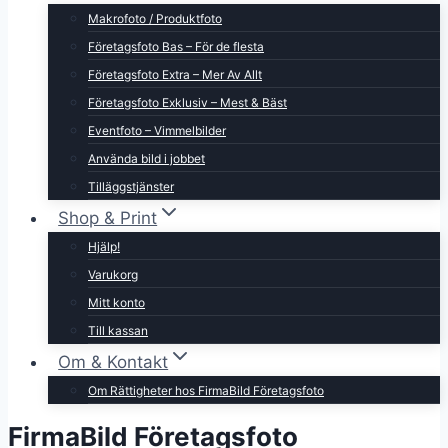
Makrofoto / Produktfoto
Företagsfoto Bas – För de flesta
Företagsfoto Extra – Mer Av Allt
Företagsfoto Exklusiv – Mest & Bäst
Eventfoto – Vimmelbilder
Använda bild i jobbet
Tilläggstjänster
Shop & Print
Hjälp!
Varukorg
Mitt konto
Till kassan
Om & Kontakt
Om Rättigheter hos FirmaBild Företagsfoto
FirmaBild Företagsfoto