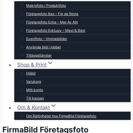
Makrofoto / Produktfoto
Företagsfoto Bas – För de flesta
Företagsfoto Extra – Mer Av Allt
Företagsfoto Exklusiv – Mest & Bäst
Eventfoto – Vimmelbilder
Använda bild i jobbet
Tilläggstjänster
Shop & Print
Hjälp!
Varukorg
Mitt konto
Till kassan
Om & Kontakt
Om Rättigheter hos FirmaBild Företagsfoto
FirmaBild Företagsfoto