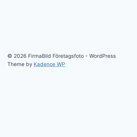
© 2026 FirmaBild Företagsfoto - WordPress
Theme by
Kadence WP
FirmaBild
Nyheter
Film!
Toggle
Bilder
child
Veidekke
menu
Vestito Modebutik