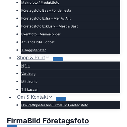
Makrofoto / Produktfoto
Företagsfoto Bas – För de flesta
Företagsfoto Extra – Mer Av Allt
Företagsfoto Exklusiv – Mest & Bäst
Eventfoto – Vimmelbilder
Använda bild i jobbet
Tilläggstjänster
Shop & Print
Hjälp!
Varukorg
Mitt konto
Till kassan
Om & Kontakt
Om Rättigheter hos FirmaBild Företagsfoto
FirmaBild Företagsfoto