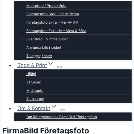
Makrofoto / Produktfoto
Företagsfoto Bas – För de flesta
Företagsfoto Extra – Mer Av Allt
Företagsfoto Exklusiv – Mest & Bäst
Eventfoto – Vimmelbilder
Använda bild i jobbet
Tilläggstjänster
Shop & Print
Hjälp!
Varukorg
Mitt konto
Till kassan
Om & Kontakt
Om Rättigheter hos FirmaBild Företagsfoto
FirmaBild Företagsfoto