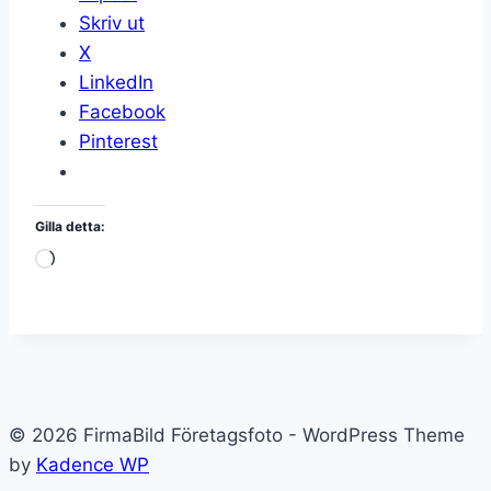
Skriv ut
X
LinkedIn
Facebook
Pinterest
Gilla detta:
Laddar
in
…
© 2026 FirmaBild Företagsfoto - WordPress Theme
by
Kadence WP