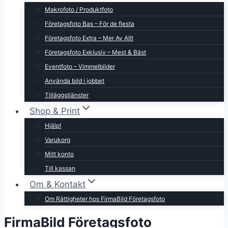
Makrofoto / Produktfoto
Företagsfoto Bas – För de flesta
Företagsfoto Extra – Mer Av Allt
Företagsfoto Exklusiv – Mest & Bäst
Eventfoto – Vimmelbilder
Använda bild i jobbet
Tilläggstjänster
Shop & Print
Hjälp!
Varukorg
Mitt konto
Till kassan
Om & Kontakt
Om Rättigheter hos FirmaBild Företagsfoto
FirmaBild Företagsfoto